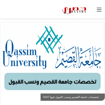
القائمة
الوضع
بح
المظلم
عن
تخصصات جامعة القصيم ونسب القبول فيها 1447